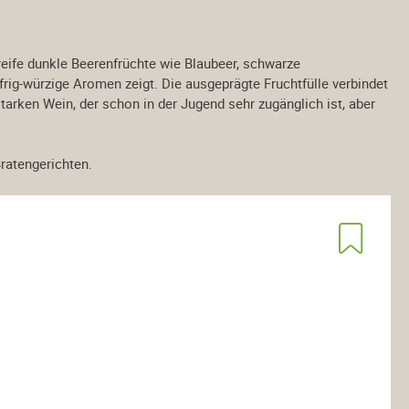
s Österreich
Weine aus der Schweiz
t reife dunkle Beerenfrüchte wie Blaubeer, schwarze
rig-würzige Aromen zeigt. Die ausgeprägte Fruchtfülle verbindet
us USA
Sektempfang
tarken Wein, der schon in der Jugend sehr zugänglich ist, aber
Bratengerichten
.
le
alkoholfrei