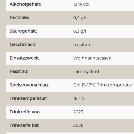
Alkoholgehalt:
13 % vol.
Restsüße:
0,4 g/l
Säuregehalt:
6,3 g/l
Geschmack:
trocken
Einsatzzweck:
Weihnachtsessen
Passt zu:
Lamm
, Rind
Speisenvorschlag:
Bei 15-17°C Trinktemperatur
Trinktemperatur:
16 ° C
Trinkreife von:
2023
Trinkreife bis:
2026