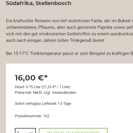
Südafrika, Stellenbosch
Weine aus Neuseeland
Weine au
Ein kraftvoller Rotwein von tief violettroter Farbe, der im Buket
Johannesbeere, Pflaume, aber auch geröstete Paprika sowie peff
Weine aus Südafrika
Weine a
sich mit den gut strukturierten Gerbstoffen zu einem ausdruckss
auch nach einigen Jahren tollen Trinkgenuß bietet.
Stellenbosch
Ernie Els Wines
Bei 15-17°C Trinktemperatur passt er zum Beispiel zu kräftigen 
Näkel/Ellis
Pieter Walser
16,00 €*
Swartland Wynkelder
Inhalt:
0.75 Liter
(21,33 €* / 1 Liter)
Preise inkl. MwSt. zzgl. Versandkosten
Weinabos
Wein-Sa
Sofort verfügbar, Lieferzeit 1-3 Tage
Produktnummer:
102