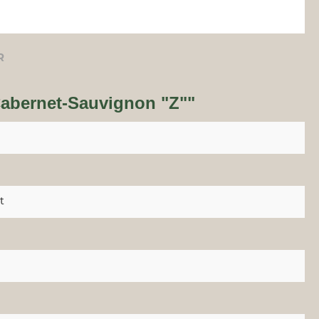
R
 Cabernet-Sauvignon "Z""
t