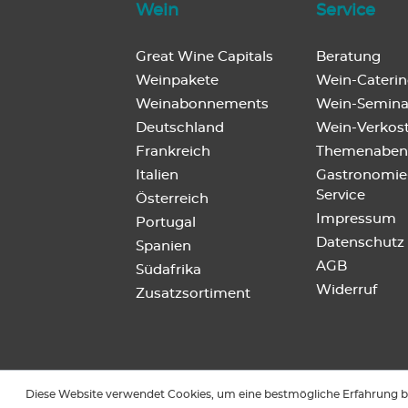
Wein
Service
Great Wine Capitals
Beratung
Weinpakete
Wein-Cateri
Weinabonnements
Wein-Semina
Deutschland
Wein-Verkos
Frankreich
Themenaben
Italien
Gastronomie
Service
Österreich
Impressum
Portugal
Datenschutz
Spanien
AGB
Südafrika
Widerruf
Zusatzsortiment
Diese Website verwendet Cookies, um eine bestmögliche Erfahrung b