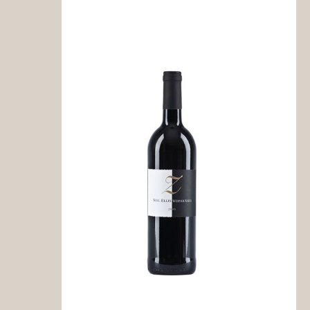
Weine aus Portugal
Weine aus Spanien
Magnum und mehr...
VDP