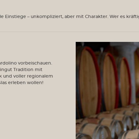
Weine aus Südafrika
Weine a
le Einstiege – unkompliziert, aber mit Charakter. Wer es kräf
Weinabos
Wein-Sa
ardolino vorbeischauen.
ngut Tradition mit
k und voller regionalem
Glas erleben wollen!