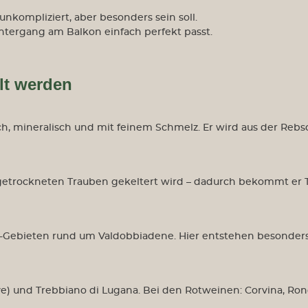
nkompliziert, aber besonders sein soll.
ntergang am Balkon einfach perfekt passt.
llt werden
sch, mineralisch und mit feinem Schmelz. Er wird aus der R
getrockneten Trauben gekeltert wird – dadurch bekommt er Tie
Gebieten rund um Valdobbiadene. Hier entstehen besonders f
Weine aus Neuseeland
Weine au
) und Trebbiano di Lugana. Bei den Rotweinen: Corvina, Rondin