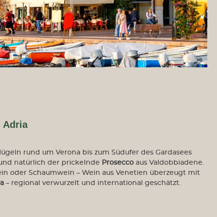
Apulien
San Marzano
Terrecarsiche1939
Emilia-Romagna
Zanasi
Friaul
Venica & Venica
Lombardei
Bulgarini
 Adria
Pasini/San Giovanni
Selva Capuzza
n Hügeln rund um Verona bis zum Südufer des Gardasees
Marken
nd natürlich der prickelnde
Prosecco
aus Valdobbiadene.
Tre Castelli
wein oder Schaumwein – Wein aus Venetien überzeugt mit
Piemont
a
– regional verwurzelt und international geschätzt.
Braida
Ellio Fillipino