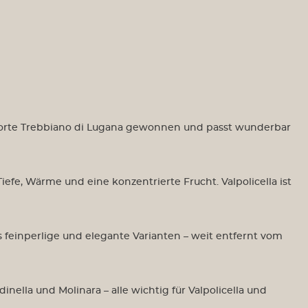
Vietti
Sizilien
Morgante
Fondo Antico
Südtirol
Castelfeder
Toscana
ebsorte Trebbiano di Lugana gewonnen und passt wunderbar
Cantina di Montalcino
Tolaini
Venetien
fe, Wärme und eine konzentrierte Frucht. Valpolicella ist
Le Fraghe
Zeni
Prá Vini
einperlige und elegante Varianten – weit entfernt vom
Gardasee
s Österreich
Weine aus der Schweiz
ella und Molinara – alle wichtig für Valpolicella und