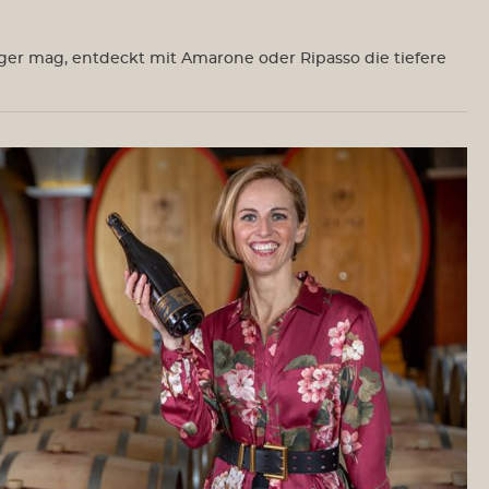
us USA
Sektempfang
tiger mag, entdeckt mit Amarone oder Ripasso die tiefere
le
alkoholfrei