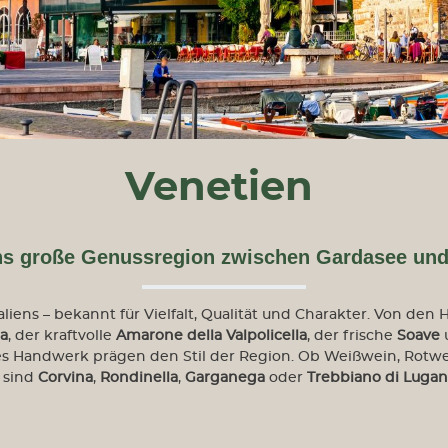
Venetien
ens große Genussregion zwischen Gardasee und
liens – bekannt für Vielfalt, Qualität und Charakter. Von de
a
, der kraftvolle
Amarone della Valpolicella
, der frische
Soave
u
les Handwerk prägen den Stil der Region. Ob Weißwein, Rot
n sind
Corvina
,
Rondinella
,
Garganega
oder
Trebbiano di Lugan