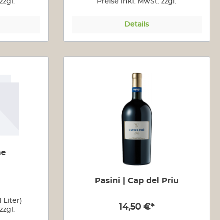
zzgl.
Preise inkl. MwSt. zzgl.
n
Versandkosten
Details
ne
Pasini | Cap del Priu
1 Liter)
14,50 €*
zzgl.
n