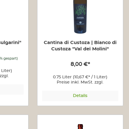
Apulien
San Marzano
Terrecarsiche1939
Emilia-Romagna
Zanasi
ulgarini"
Cantina di Custoza | Bianco di
Friaul
Custoza "Val dei Molini"
Venica & Venica
6% gespart)
Lombardei
8,00 €*
Bulgarini
1 Liter)
Pasini/San Giovanni
zzgl.
0.75 Liter
(10,67 €* / 1 Liter)
n
Preise inkl. MwSt. zzgl.
Selva Capuzza
Versandkosten
Marken
Details
Tre Castelli
Piemont
Braida
Ellio Fillipino