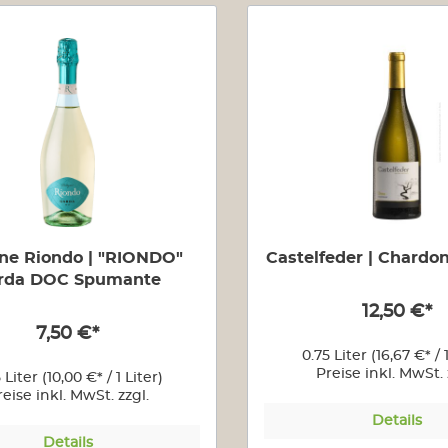
Weine aus Südafrika
Weine a
Weinabos
Wein-Sa
ne Riondo | "RIONDO"
Castelfeder | Chardo
rda DOC Spumante
12,50 €*
7,50 €*
0.75 Liter
(16,67 €* / 
Preise inkl. MwSt. 
5 Liter
(10,00 €* / 1 Liter)
Versandkoste
reise inkl. MwSt. zzgl.
Versandkosten
Details
Details