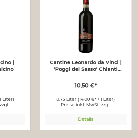
Vietti
Sizilien
Morgante
Fondo Antico
Südtirol
Castelfeder
Toscana
Cantina di Montalcino
cino |
Cantine Leonardo da Vinci |
alcino
'Poggi del Sasso' Chianti
Tolaini
Riserva Montalcino
Venetien
10,50 €*
Le Fraghe
Zeni
1 Liter)
0.75 Liter
(14,00 €* / 1 Liter)
Prá Vini
zzgl.
Preise inkl. MwSt. zzgl.
n
Versandkosten
Gardasee
Details
s Österreich
Weine aus der Schweiz