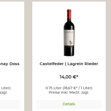
us USA
Sektempfang
le
alkoholfrei
nnay Doss
Castelfeder | Lagrein Rieder
14,00 €*
1 Liter)
0.75 Liter
(18,67 €* / 1 Liter)
zzgl.
Preise inkl. MwSt. zzgl.
n
Versandkosten
Details