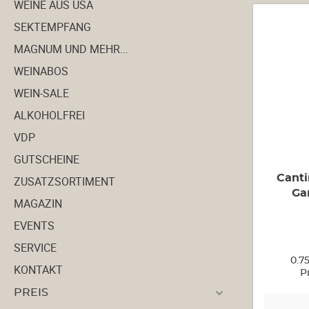
WEINE AUS USA
Weine aus Spanien
SEKTEMPFANG
MAGNUM UND MEHR...
Magnum und mehr...
WEINABOS
WEIN-SALE
VDP
ALKOHOLFREI
VDP
GUTSCHEINE
Canti
ZUSATZSORTIMENT
Ga
MAGAZIN
EVENTS
SERVICE
0.7
KONTAKT
P
PREIS