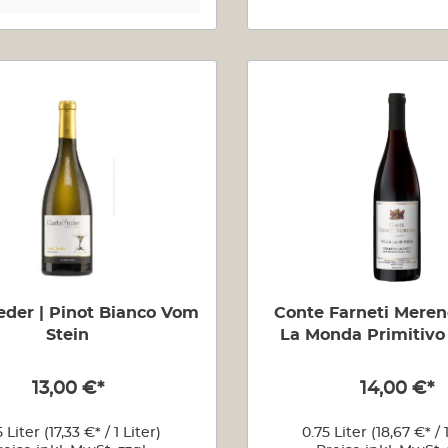
eder | Pinot Bianco Vom
Conte Farneti Merenda | 
Stein
La Monda Primitivo
IGP
13,00 €*
14,00 €*
5 Liter
(17,33 €* / 1 Liter)
0.75 Liter
(18,67 €* / 