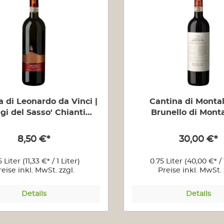
 di Leonardo da Vinci |
Cantina di Montal
gi del Sasso' Chianti
Brunello di Mont
"Montalcino"
8,50 €*
30,00 €*
5 Liter
(11,33 €* / 1 Liter)
0.75 Liter
(40,00 €* / 
reise inkl. MwSt. zzgl.
Preise inkl. MwSt. 
Versandkosten
Versandkoste
Details
Details
Weine aus Neuseeland
Weine au