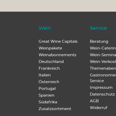
Weine aus Portugal
Weine aus Spanien
Wein
Service
Magnum und mehr...
Great Wine Capitals
Beratung
Weinpakete
Wein-Cateri
Weinabonnements
Wein-Semina
VDP
Deutschland
Wein-Verkos
Frankreich
Themenaben
Italien
Gastronomie
Service
Österreich
Impressum
Portugal
Datenschutz
Spanien
AGB
Südafrika
Widerruf
Zusatzsortiment