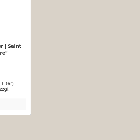
 | Saint
re"
1 Liter)
zzgl.
n