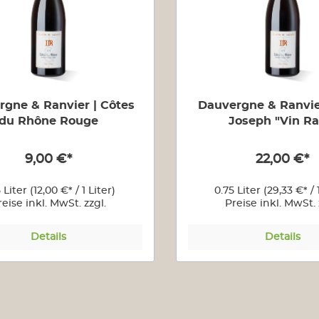
Bordeaux
Château Batailley
Château Branaire-
Ducru
Château Canon-La-
Gaffeliére
rgne & Ranvier | Côtes
Dauvergne & Ranvier
Château Couhaines
du Rhône Rouge
Joseph "Vin Ra
Château d' Aiguilhe
Château des Cerons
9,00 €*
22,00 €*
Château Ferriére
Château Haut-Brisson
5 Liter
(12,00 €* / 1 Liter)
0.75 Liter
(29,33 €* / 
Château La Verrière
reise inkl. MwSt. zzgl.
Preise inkl. MwSt. 
Versandkosten
Versandkoste
Château Lagrange á
Pomerol
Details
Details
Château Le Bordieu
Château Léoville
Barton
Château Les Toris
Croix