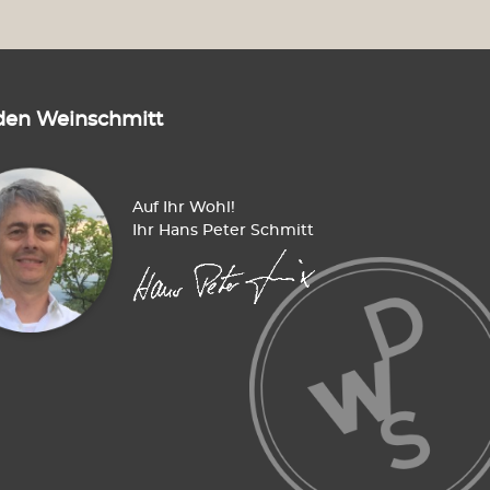
s Österreich
Weine aus der Schweiz
us USA
Sektempfang
den Weinschmitt
le
alkoholfrei
Auf Ihr Wohl!
Ihr Hans Peter Schmitt