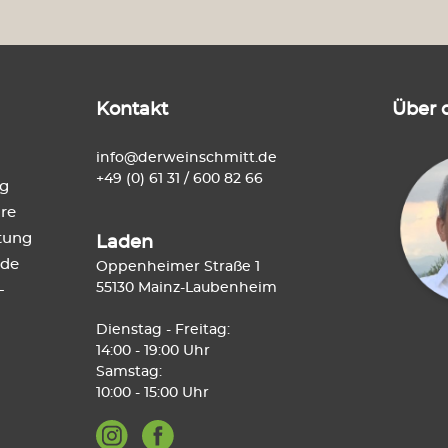
Weine aus Neuseeland
Weine au
Weine aus Südafrika
Weine a
Kontakt
Über 
Weinabos
Wein-Sa
info@derweinschmitt.de
+49 (0) 61 31 / 600 82 66
ng
re
tung
Laden
de
Oppenheimer Straße 1
55130 Mainz-Laubenheim
-
Dienstag - Freitag:
14:00 - 19:00 Uhr
Samstag:
10:00 - 15:00 Uhr