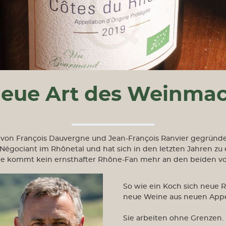
Bordeaux
Château Batailley
Château Branaire-
Ducru
Château Canon-La-
Gaffeliére
Château Couhaines
neue Art des Weinma
Château d' Aiguilhe
Château des Cerons
Château Ferriére
Château Haut-Brisson
4 von François Dauvergne und Jean-François Ranvier gegrün
Château La Verrière
Négociant im Rhônetal und hat sich in den letzten Jahren zu 
Château Lagrange á
e kommt kein ernsthafter Rhône-Fan mehr an den beiden vo
Pomerol
Château Le Bordieu
So wie ein Koch sich neue 
Château Léoville
neue Weine aus neuen Appe
Barton
Château Les Toris
Sie arbeiten ohne Grenzen. 
Croix