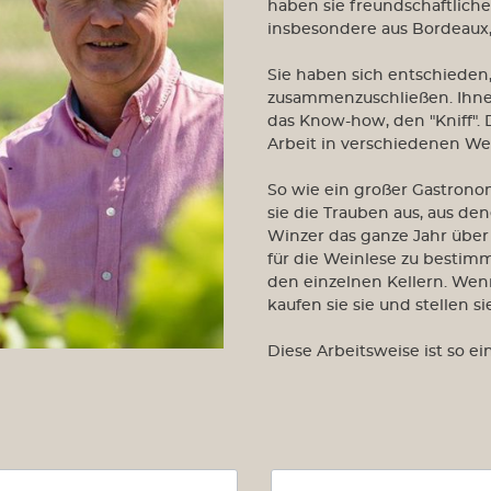
haben sie freundschaftlich
Château Malartic-
insbesondere aus Bordeaux,
Lagraviére
Sie haben sich entschieden
Châteaux
zusammenzuschließen. Ihne
Montconseil-Gazin
das Know-how, den "Kniff".
Château Palmer
Arbeit in verschiedenen We
Château Tour Saint
Christophe
So wie ein großer Gastron
Clos Manou
sie die Trauben aus, aus de
Clos Marsalette
Winzer das ganze Jahr über 
Closerie Saint Roc
für die Weinlese zu bestimm
den einzelnen Kellern. Wen
Burgund
kaufen sie sie und stellen 
Domaine des
Malandes
Diese Arbeitsweise ist so ei
Domaine Fichet
Maison André Goichot
Champagne
Henri Goutorbe
de Sousa