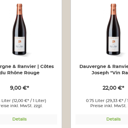
Larmandier-Bernier
Languedoc-Roussillion
Châteaux Gilbert &
Gaillard
Producteurs Réunis
Cébazan
Grand C
Loire
Bouvet-Ladubay
rgne & Ranvier | Côtes
Dauvergne & Ranvier
du Rhône Rouge
Joseph "Vin Ra
Provence
Maison Saint AIX
9,00 €*
22,00 €*
Domaine d`Eole
Rhône
5 Liter
(12,00 €* / 1 Liter)
0.75 Liter
(29,33 €* / 
Dauvergne & Ranvier
reise inkl. MwSt. zzgl.
Preise inkl. MwSt. 
Versandkosten
Versandkoste
Süd-West
Details
Details
Plaimont