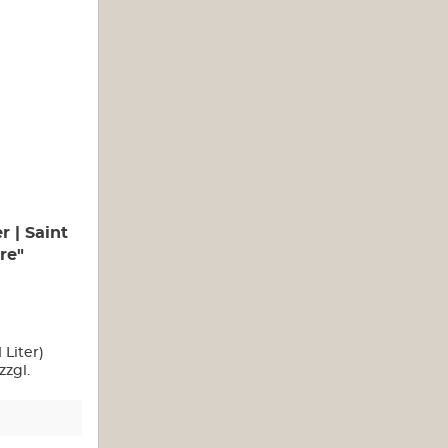
 | Saint
re"
1 Liter)
zzgl.
n