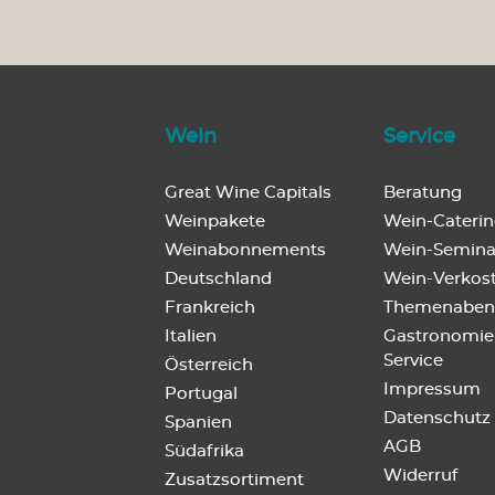
Weine aus Portugal
Weine aus Spanien
Wein
Service
Magnum und mehr...
Great Wine Capitals
Beratung
Weinpakete
Wein-Cateri
VDP
Weinabonnements
Wein-Semina
Deutschland
Wein-Verkos
Frankreich
Themenaben
Italien
Gastronomie
Service
Österreich
Impressum
Portugal
Datenschutz
Spanien
AGB
Südafrika
Widerruf
Zusatzsortiment