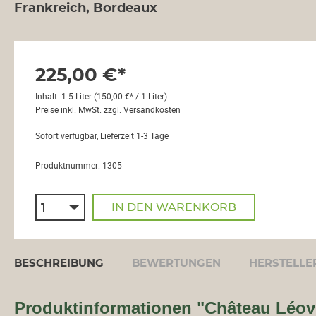
Frankreich, Bordeaux
Bordeaux
Château Batailley
Château Branaire-
Ducru
225,00 €*
Château Canon-La-
Gaffeliére
Inhalt:
1.5 Liter
(150,00 €* / 1 Liter)
Preise inkl. MwSt. zzgl. Versandkosten
Château Couhaines
Château d' Aiguilhe
Sofort verfügbar, Lieferzeit 1-3 Tage
Château des Cerons
Produktnummer:
1305
Château Ferriére
Château Haut-Brisson
Château La Verrière
IN DEN WARENKORB
Château Lagrange á
Pomerol
Château Le Bordieu
BESCHREIBUNG
BEWERTUNGEN
HERSTELLE
Château Léoville
Barton
Château Les Toris
Produktinformationen "Château Léovi
Croix