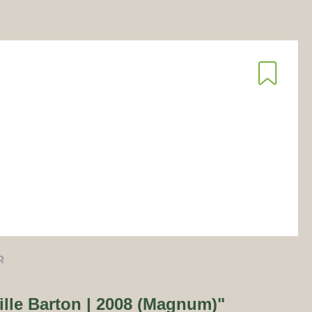
R
lle Barton | 2008 (Magnum)"