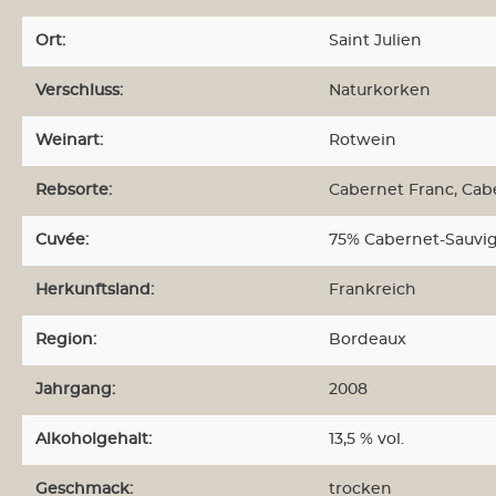
Château Malartic-
Ort:
Saint Julien
Lagraviére
Châteaux
Verschluss:
Naturkorken
Montconseil-Gazin
Château Palmer
Weinart:
Rotwein
Château Tour Saint
Christophe
Rebsorte:
Cabernet Franc
, Ca
Clos Manou
Clos Marsalette
Cuvée:
75% Cabernet-Sauvig
Closerie Saint Roc
Herkunftsland:
Frankreich
Burgund
Domaine des
Region:
Bordeaux
Malandes
Domaine Fichet
Jahrgang:
2008
Maison André Goichot
Champagne
Alkoholgehalt:
13,5 % vol.
Henri Goutorbe
Geschmack:
trocken
de Sousa