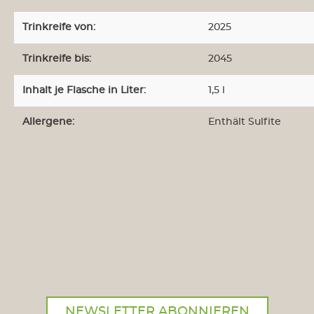
Larmandier-Bernier
Trinkreife von:
2025
Languedoc-Roussillion
Châteaux Gilbert &
Trinkreife bis:
2045
Gaillard
Producteurs Réunis
Inhalt je Flasche in Liter:
1,5 l
Cébazan
Grand C
Allergene:
Enthält Sulfite
Loire
Bouvet-Ladubay
Provence
Maison Saint AIX
Domaine d`Eole
Rhône
Dauvergne & Ranvier
Süd-West
Plaimont
NEWSLETTER ABONNIEREN