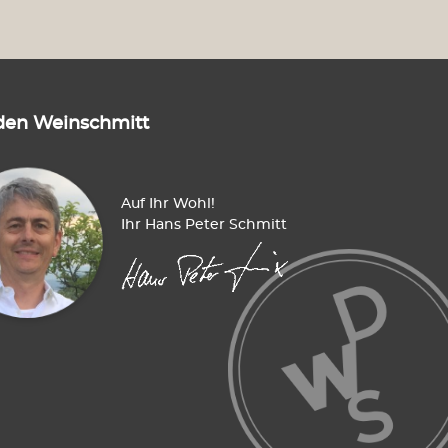
s Österreich
Weine aus der Schweiz
us USA
Sektempfang
den Weinschmitt
le
alkoholfrei
Auf Ihr Wohl!
Ihr Hans Peter Schmitt