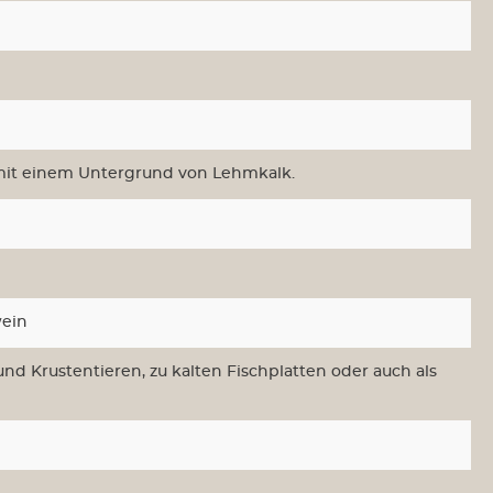
 mit einem Untergrund von Lehmkalk.
wein
und Krustentieren, zu kalten Fischplatten oder auch als