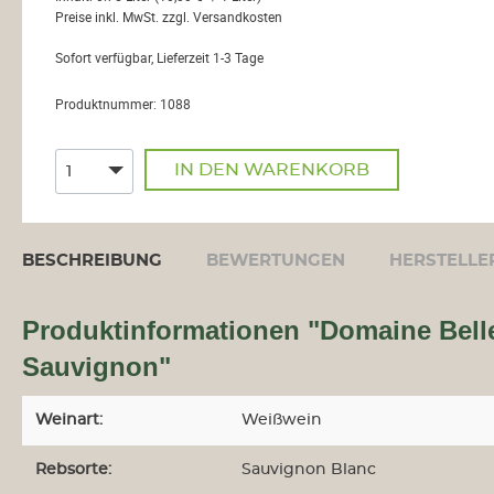
Preise inkl. MwSt. zzgl. Versandkosten
Château Malartic-
Lagraviére
Sofort verfügbar, Lieferzeit 1-3 Tage
Châteaux
Montconseil-Gazin
Produktnummer:
1088
Château Palmer
Château Tour Saint
IN DEN WARENKORB
Christophe
Clos Manou
Clos Marsalette
BESCHREIBUNG
BEWERTUNGEN
HERSTELLE
Closerie Saint Roc
Burgund
Produktinformationen "Domaine Belle
Domaine des
Malandes
Sauvignon"
Domaine Fichet
Maison André Goichot
Weinart:
Weißwein
Champagne
Henri Goutorbe
Rebsorte:
Sauvignon Blanc
de Sousa