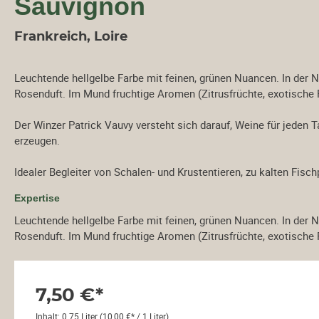
Sauvignon
Bordeaux
Château Batailley
Frankreich, Loire
Château Branaire-
Ducru
Leuchtende hellgelbe Farbe mit feinen, grünen Nuancen. In der N
Château Canon-La-
Rosenduft. Im Mund fruchtige Aromen (Zitrusfrüchte, exotische F
Gaffeliére
Château Couhaines
Der Winzer Patrick Vauvy versteht sich darauf, Weine für jeden T
Château d' Aiguilhe
erzeugen.
Château des Cerons
Château Ferriére
Idealer Begleiter von Schalen- und Krustentieren, zu kalten Fischp
Château Haut-Brisson
Expertise
Château La Verrière
Leuchtende hellgelbe Farbe mit feinen, grünen Nuancen. In der N
Château Lagrange á
Rosenduft. Im Mund fruchtige Aromen (Zitrusfrüchte, exotische F
Pomerol
Château Le Bordieu
Château Léoville
Barton
7,50 €*
Château Les Toris
Inhalt:
0.75 Liter
(10,00 €* / 1 Liter)
Croix