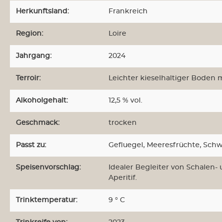
Herkunftsland:
Frankreich
Larmandier-Bernier
Languedoc-Roussillion
Region:
Loire
Châteaux Gilbert &
Gaillard
Jahrgang:
2024
Producteurs Réunis
Cébazan
Terroir:
Leichter kieselhaltiger Boden
Grand C
Loire
Alkoholgehalt:
12,5 % vol.
Bouvet-Ladubay
Geschmack:
trocken
Provence
Maison Saint AIX
Passt zu:
Gefluegel
, Meeresfrüchte
, Sch
Domaine d`Eole
Speisenvorschlag:
Idealer Begleiter von Schalen- 
Rhône
Aperitif.
Dauvergne & Ranvier
Süd-West
Trinktemperatur:
9 ° C
Plaimont