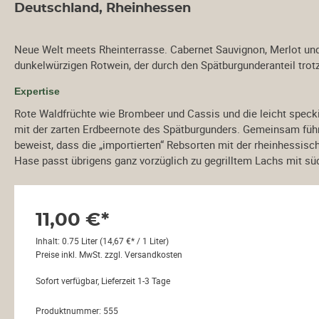
Deutschland, Rheinhessen
Neue Welt meets Rheinterrasse. Cabernet Sauvignon, Merlot und
dunkelwürzigen Rotwein, der durch den Spätburgunderanteil trotz
Expertise
Rote Waldfrüchte wie Brombeer und Cassis und die leicht speck
mit der zarten Erdbeernote des Spätburgunders. Gemeinsam füh
h
beweist, dass die „importierten“ Rebsorten mit der rheinhess
Hase passt übrigens ganz vorzüglich zu gegrilltem Lachs mit südl
ktur
11,00 €*
dan
Inhalt:
0.75 Liter
(14,67 €* / 1 Liter)
Preise inkl. MwSt. zzgl. Versandkosten
Sofort verfügbar, Lieferzeit 1-3 Tage
Produktnummer:
555