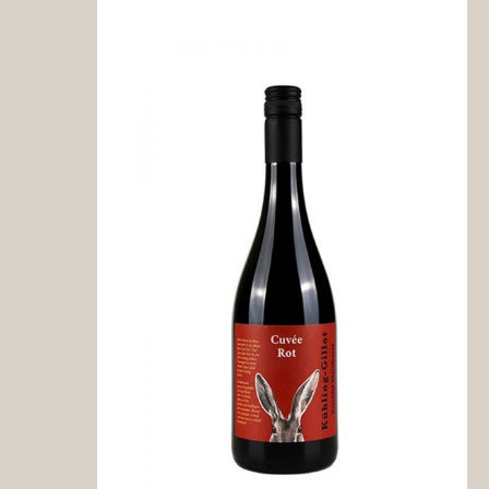
Ahr
Meyer-Näkel
Baden
Friedrich Kiefer
Julius Zotz
Mosel
Ansgar Clüsserat
Nahe
SM - Sektmanufa
Pfalz
Acham-Magin
Bassermann-Jor
Bremer
Mugler
Georg Naegele
Rheingau