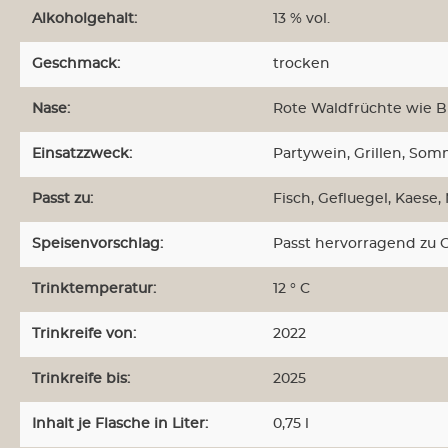
Alkoholgehalt:
13 % vol.
Geschmack:
trocken
Nase:
Rote Waldfrüchte wie B
Weine aus Neuseeland
Weine au
Einsatzzweck:
Partywein, Grillen, Som
Weine aus Südafrika
Weine a
Passt zu:
Fisch
, Gefluegel
, Kaese
,
Weinabos
Wein-Sa
Speisenvorschlag:
Passt hervorragend zu G
Trinktemperatur:
12 ° C
Trinkreife von:
2022
Trinkreife bis:
2025
Inhalt je Flasche in Liter:
0,75 l