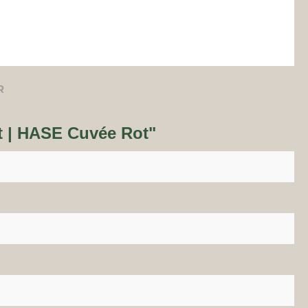
R
t | HASE Cuvée Rot"