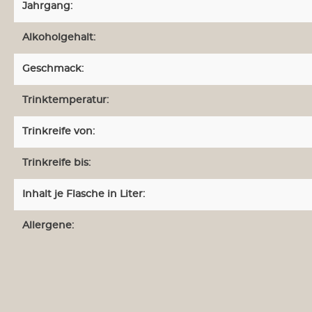
Jahrgang:
Weine aus Neuseeland
Weine au
Alkoholgehalt:
Weine aus Südafrika
Weine a
Geschmack:
Trinktemperatur:
Weinabos
Wein-Sa
Trinkreife von:
Trinkreife bis:
Inhalt je Flasche in Liter:
Allergene: