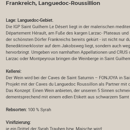
Frankreich, Languedoc-Roussillion
Bordeaux
Château Batailley
Lage: Languedoc-Gebiet.
Château Branaire-
Ducru
Die IGP Saint Guilhem Le Désert liegt in der malerischen medite
Département Hérault, am Fuße des kargen Larzac-
Plateaus und
Château Canon-La-
der schönsten Dörfer Frankreichs bereits gekürt - ist
nicht nur d
Gaffeliére
Benediktinerkloster auf
dem Jakobsweg liegt, sondern auch wege
Château Couhaines
hervorbringt.
Umgeben von namhaften Appellationen und CRUS d
Château d' Aiguilhe
Larzac oder Montpeyroux bringen die Weinberge in Saint
Guilhem
Château des Cerons
Château Ferriére
Kellerei:
Château Haut-Brisson
Der Wein wird bei der Caves de Saint Saturnin – FONJOYA in Sai
Château La Verrière
Projekt mit der Caves du Languedoc
Roussillon als Partner mit 
Das Konzept: Einen Wein anbieten, der unseren 5 Sinnen schmei
Château Lagrange á
Pomerol
dementsprechend mit einem edlen Etikett aus schwarzem
Samt 
Château Le Bordieu
Rebsorten:
100 % Syrah
Château Léoville
Barton
Vinifizierung:
Château Les Toris
je ein Drittel der Syrah Trauben bzw. Maische wird:
Croix