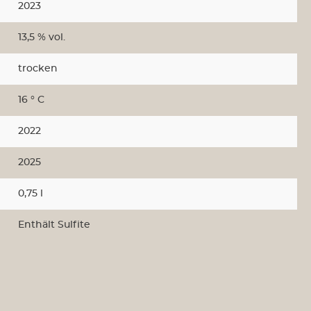
2023
s Österreich
Weine aus der Schweiz
13,5 % vol.
us USA
Sektempfang
trocken
16 ° C
le
alkoholfrei
2022
2025
0,75 l
Enthält Sulfite