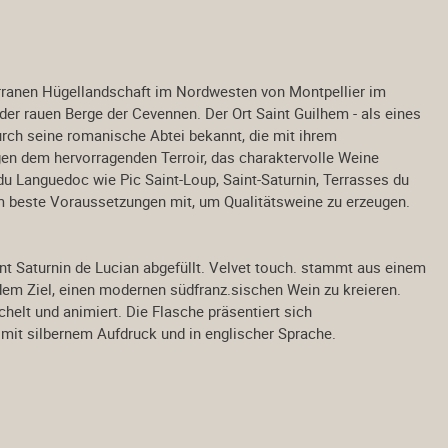
rranen Hügellandschaft
im Nordwesten von Montpellier im
 der rauen Berge der Cevennen.
Der Ort Saint Guilhem - als eines
urch seine romanische Abtei bekannt, die mit ihrem
n dem hervorragenden Terroir, das charaktervolle
Weine
u Languedoc wie Pic Saint-Loup,
Saint-Saturnin, Terrasses du
 beste Voraussetzungen mit, um Qualitätsweine zu erzeugen.
nt Saturnin de Lucian
abgefüllt. Velvet touch. stammt aus einem
dem Ziel, einen modernen südfranz.sischen Wein zu kreieren.
chelt und animiert.
Die Flasche präsentiert sich
mit silbernem Aufdruck und in englischer Sprache.