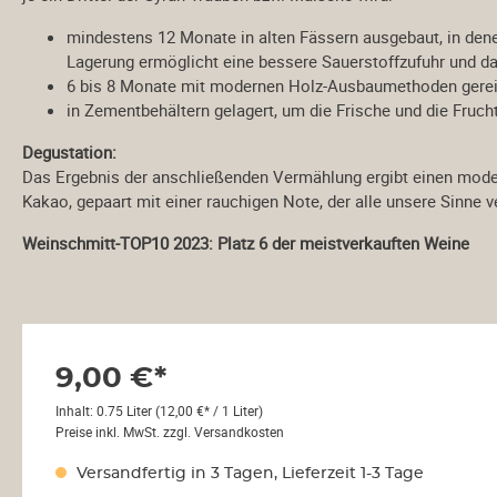
Château Malartic-
mindestens 12 Monate in alten Fässern ausgebaut, in den
Lagraviére
Lagerung ermöglicht eine bessere Sauerstoffzufuhr und
da
Châteaux
6 bis 8 Monate mit modernen Holz-Ausbaumethoden gerei
Montconseil-Gazin
in Zementbehältern gelagert, um die Frische und die Frucht
Château Palmer
Degustation:
Château Tour Saint
Das Ergebnis der anschließenden Vermählung ergibt einen mod
Christophe
Kakao, gepaart mit einer rauchigen Note, der alle
unsere Sinne ve
Clos Manou
Clos Marsalette
Weinschmitt-TOP10 2023: Platz 6 der meistverkauften Weine
Closerie Saint Roc
Burgund
Domaine des
Malandes
9,00 €*
Domaine Fichet
Maison André Goichot
Inhalt:
0.75 Liter
(12,00 €* / 1 Liter)
Preise inkl. MwSt. zzgl. Versandkosten
Champagne
Henri Goutorbe
Versandfertig in 3 Tagen, Lieferzeit 1-3 Tage
de Sousa