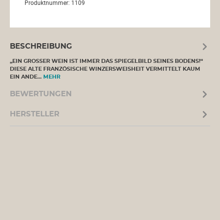
Produktnummer:
1109
BESCHREIBUNG
„EIN GROSSER WEIN IST IMMER DAS SPIEGELBILD SEINES BODENS!“ D
IESE ALTE FRANZÖSISCHE WINZERSWEISHEIT VERMITTELT KAUM E
IN ANDE…
MEHR
BEWERTUNGEN
HERSTELLER