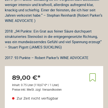
weniger intensiv und kraftvoll, allerdings aufregend klar,
knackig und schiefrig. Einer der feinsten, die ich hier seit
Jahren verkostet habe.“ – Stephan Reinhardt (Robert Parker’s
W
INE
A
DVOCATE
)
2018: „94 Punkte: Ein Grat aus feiner Säure durchquert
strukturiertes Steinobst in die entgegengesetzte Richtung,
was ein mundwässerndes Gefühl und viel Spannung erzeugt“
– Stuart Pigott (J
AMES
S
UCKLING
)
2017: 93 Punkte – Robert Parker’s W
INE
A
DVOCATE
89,00 €*
Inhalt:
0.75 Liter
(118,67 €* / 1 Liter)
Preise inkl. MwSt. zzgl. Versandkosten
Zur Zeit nicht verfügbar