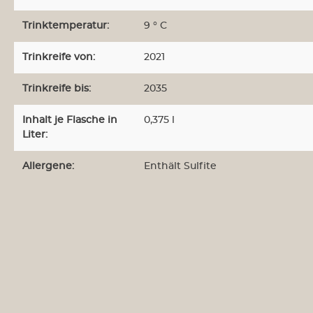
Trinktemperatur:
9 ° C
Trinkreife von:
2021
Weine aus Neuseeland
Weine au
Trinkreife bis:
2035
Inhalt je Flasche in
0,375 l
Weine aus Südafrika
Weine a
Liter:
Allergene:
Enthält Sulfite
Weinabos
Wein-Sa