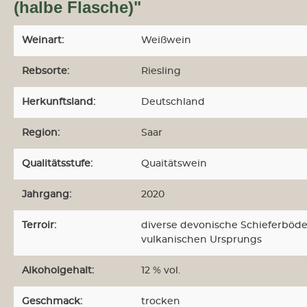
(halbe Flasche)"
r
Weinart:
Weißwein
tung
Rebsorte:
Riesling
dam-
Herkunftsland:
Deutschland
Region:
Saar
Qualitätsstufe:
Quaitätswein
Jahrgang:
2020
Terroir:
diverse devonische Schieferböde
vulkanischen Ursprungs
us
t
Alkoholgehalt:
12 % vol.
Geschmack:
trocken