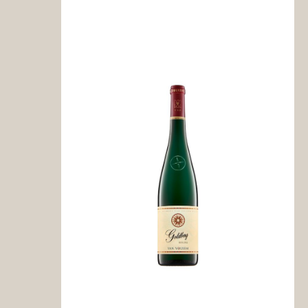
Ahr
Meyer-Näkel
Baden
Friedrich Kiefer
Julius Zotz
Mosel
Ansgar Clüsserat
Nahe
SM - Sektmanufa
Pfalz
Acham-Magin
Bassermann-Jor
Bremer
Mugler
Georg Naegele
Rheingau