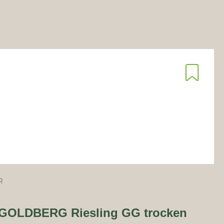
R
| GOLDBERG Riesling GG trocken