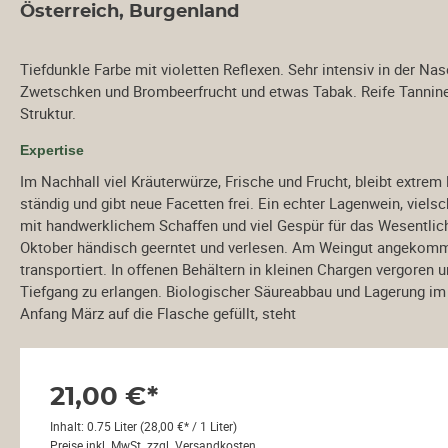
Österreich, Burgenland
Weine aus Neuseeland
Weine au
Tiefdunkle Farbe mit violetten Reflexen. Sehr intensiv in der Na
Burgen
Zwetschken und Brombeerfrucht und etwas Tabak. Reife Tannine g
And
Struktur.
Steier
Expertise
SKO
Im Nachhall viel Kräuterwürze, Frische und Frucht, bleibt extrem l
Weinvie
ständig und gibt neue Facetten frei. Ein echter Lagenwein, vielsc
Ebn
mit handwerklichem Schaffen und viel Gespür für das Wesentlic
Oktober händisch geerntet und verlesen. Am Weingut angekomm
transportiert. In offenen Behältern in kleinen Chargen vergoren
Weine aus Südafrika
Weine a
Tiefgang zu erlangen. Biologischer Säureabbau und Lagerung im 
Anfang März auf die Flasche gefüllt, steht
Weinabos
Wein-Sa
21,00 €*
Inhalt:
0.75 Liter
(28,00 €* / 1 Liter)
Preise inkl. MwSt. zzgl. Versandkosten