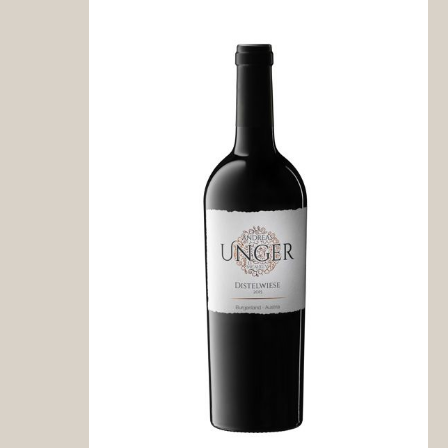
Weine aus Portugal
Weine aus Spanien
Magnum und mehr...
VDP