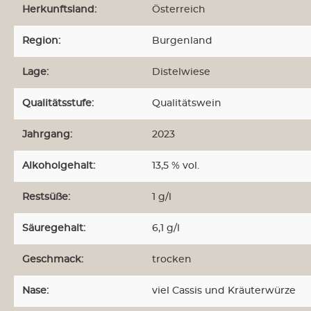
Herkunftsland:
Österreich
Region:
Burgenland
Lage:
Distelwiese
Qualitätsstufe:
Qualitätswein
Jahrgang:
2023
Alkoholgehalt:
13,5 % vol.
Restsüße:
1 g/l
Säuregehalt:
6,1 g/l
Geschmack:
trocken
Nase:
viel Cassis und Kräuterwürze