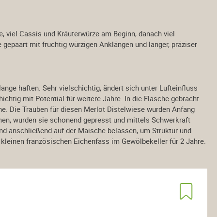
s Österreich
Weine aus der Schweiz
se, viel Cassis und Kräuterwürze am Beginn, danach viel
land
epaart mit fruchtig würzigen Anklängen und langer, präziser
reas Unger
mark
FF Original
ange haften. Sehr vielschichtig, ändert sich unter Lufteinfluss
rtel
hichtig mit Potential für weitere Jahre. In die Flasche gebracht
er-Ebenauer
he. Die Trauben für diesen Merlot Distelwiese wurden Anfang
en, wurden sie schonend gepresst und mittels Schwerkraft
 und anschließend auf der Maische belassen, um Struktur und
us USA
Sektempfang
kleinen französischen Eichenfass im Gewölbekeller für 2 Jahre.
le
alkoholfrei