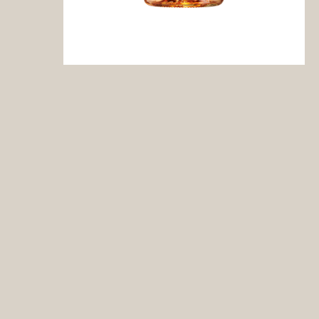
Barth
Breuer
Dr. Corvers-Kaute
Georg Müller Stif
Rheinhessen
Bürgermeister-A
Schmitt
Eimermann
Felix Peters
Gröhl
Kühling-Gillot
Manz
Saalwächter
Sander
Schloss Westerha
Weingut der Stad
Mainz
Wittmann