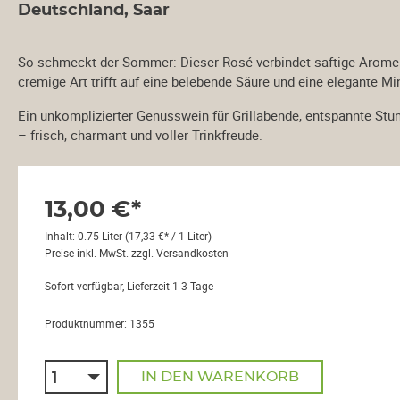
Deutschland, Saar
So schmeckt der Sommer: Dieser Rosé verbindet saftige Aromen
cremige Art trifft auf eine belebende Säure und eine elegante Min
Ein unkomplizierter Genusswein für Grillabende, entspannte Stu
– frisch, charmant und voller Trinkfreude.
h
13,00 €*
ktur
Inhalt:
0.75 Liter
(17,33 €* / 1 Liter)
Preise inkl. MwSt. zzgl. Versandkosten
Sofort verfügbar, Lieferzeit 1-3 Tage
dan
Produktnummer:
1355
IN DEN WARENKORB