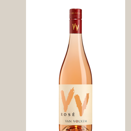
Ahr
Meyer-Näkel
Baden
Friedrich Kiefer
Julius Zotz
Mosel
Ansgar Clüsserat
Nahe
SM - Sektmanufa
Pfalz
Acham-Magin
Bassermann-Jor
Bremer
Mugler
Georg Naegele
Rheingau