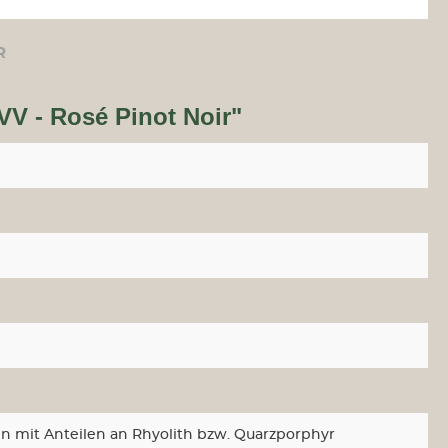
R
VV - Rosé Pinot Noir"
n mit Anteilen an Rhyolith bzw. Quarzporphyr