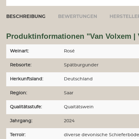
BESCHREIBUNG
BEWERTUNGEN
HERSTELLE
r
tung
Produktinformationen "Van Volxem | 
dam-
Weinart:
Rosé
Rebsorte:
Spätburgunder
Herkunftsland:
Deutschland
Region:
Saar
Qualitätsstufe:
Quaitätswein
us
t
Jahrgang:
2024
Terroir:
diverse devonische Schieferböde