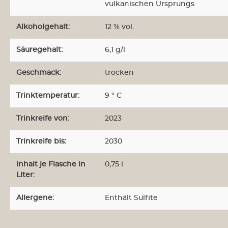
vulkanischen Ursprungs
Alkoholgehalt:
12 % vol.
Säuregehalt:
6,1 g/l
Weine aus Neuseeland
Weine au
Geschmack:
trocken
Weine aus Südafrika
Weine a
Trinktemperatur:
9 ° C
Trinkreife von:
2023
Weinabos
Wein-Sa
Trinkreife bis:
2030
Inhalt je Flasche in
0,75 l
Liter:
Allergene:
Enthält Sulfite