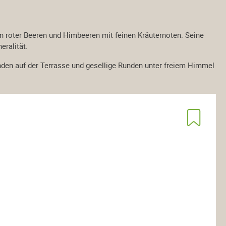
 roter Beeren und Himbeeren mit feinen Kräuternoten. Seine
eralität.
nden auf der Terrasse und gesellige Runden unter freiem Himmel