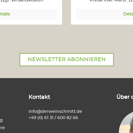
. zzgl. Versandkosten
Preise inkl. MwSt. z
tails
Deta
NEWSLETTER ABONNIEREN
Kontakt
Über 
info@derweinschmitt.de
+49 (0) 61 31 / 600 82 66
ng
re