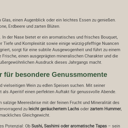
 Glas, einen Augenblick oder ein leichtes Essen zu genießen.
one, Erdbeere und zarten Blüten.
 In der Nase bietet er ein aromatisches und frisches Bouquet,
 Tiefe und Komplexität sowie einige würzig-pfeffrige Nuancen
iert, sorgt für eine subtile Ausgewogenheit und führt zu einem
 Frische, einen ausgeprägten mineralischen Charakter und die
 außergewöhnlichen Ausdruck dieses Jahrgangs macht.
ter für besondere Genussmomente
nd vielseitigen Wein zu edlen Speisen suchen. Mit seiner
t als Aperitif einen perfekten Auftakt für genussvolle Abende.
en salzige Meeresbrise mit der feinen Frucht und Mineralität des
hervorragend zu
leicht geräuchertem Lachs
oder
zartem Hummer
,
hmackliches Gleichgewicht.
les Potenzial: Ob
Sushi, Sashimi oder aromatische Tapas
– sein