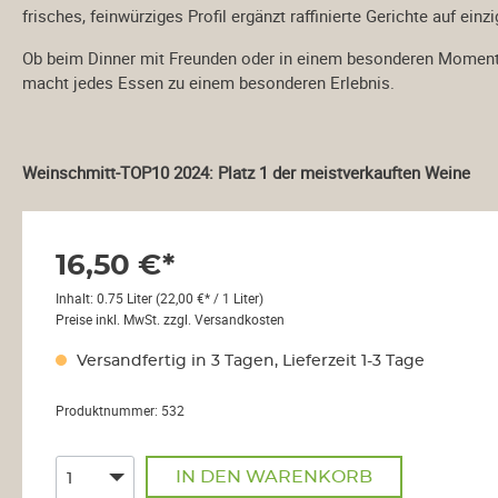
frisches, feinwürziges Profil ergänzt raffinierte Gerichte auf einz
Château Malartic-
Lagraviére
Ob beim Dinner mit Freunden oder in einem besonderen Moment 
Châteaux
macht jedes Essen zu einem besonderen Erlebnis.
Montconseil-Gazin
Château Palmer
Château Tour Saint
Weinschmitt-TOP10 2024: Platz 1 der meistverkauften Weine
Christophe
Clos Manou
Clos Marsalette
16,50 €*
Closerie Saint Roc
Burgund
Inhalt:
0.75 Liter
(22,00 €* / 1 Liter)
Preise inkl. MwSt. zzgl. Versandkosten
Domaine des
Malandes
Versandfertig in 3 Tagen, Lieferzeit 1-3 Tage
Domaine Fichet
Maison André Goichot
Produktnummer:
532
Champagne
Henri Goutorbe
IN DEN WARENKORB
de Sousa