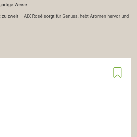
igartige Weise.
zu zweit – AIX Rosé sorgt für Genuss, hebt Aromen hervor und