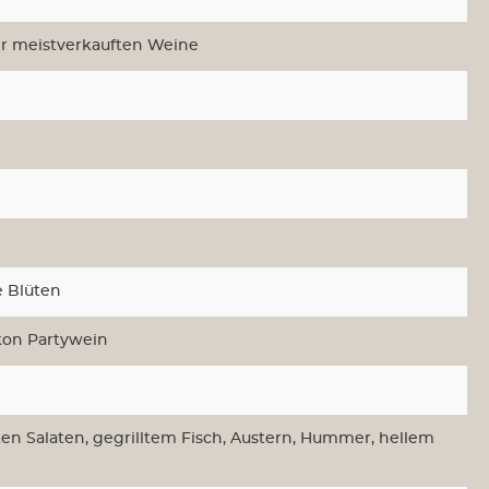
s Österreich
Weine aus der Schweiz
er meistverkauften Weine
us USA
Sektempfang
le
alkoholfrei
e Blüten
kon Partywein
ten Salaten, gegrilltem Fisch, Austern, Hummer, hellem