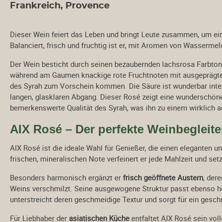
Frankreich, Provence
Bordeaux
Château Batailley
Dieser Wein feiert das Leben und bringt Leute zusammen, um ein
Château Branaire-
Ducru
Balanciert, frisch und fruchtig ist er, mit Aromen von Wassermel
Château Canon-La-
Der Wein besticht durch seinen bezaubernden lachsrosa Farbton.
Gaffeliére
während am Gaumen knackige rote Fruchtnoten mit ausgeprägter
Château Couhaines
des Syrah zum Vorschein kommen. Die Säure ist wunderbar integr
Château d' Aiguilhe
langen, glasklaren Abgang. Dieser Rosé zeigt eine wunderschöne
Château des Cerons
bemerkenswerte Qualität des Syrah, was ihn zu einem wirklich
Château Ferriére
AIX Rosé – Der perfekte Weinbeglei
Château Haut-Brisson
Château La Verrière
AIX Rosé ist die ideale Wahl für Genießer, die einen eleganten u
Château Lagrange á
frischen, mineralischen Note verfeinert er jede Mahlzeit und setz
Pomerol
Château Le Bordieu
Besonders harmonisch ergänzt er
frisch geöffnete Austern
, der
Weins verschmilzt. Seine ausgewogene Struktur passt ebenso 
Château Léoville
unterstreicht deren geschmeidige Textur und sorgt für ein gesc
Barton
Château Les Toris
Für Liebhaber der
asiatischen Küche
entfaltet AIX Rosé sein vol
Croix