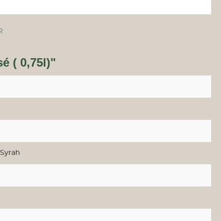
R
 ( 0,75l)"
 Syrah