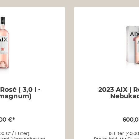
Rosé ( 3,0 l -
2023 AIX | Ro
lmagnum)
Nebukad
00 €*
600,0
00 €* / 1 Liter)
15 Liter
(40,00 