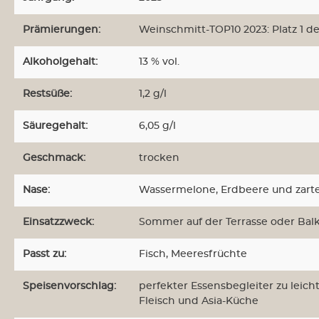
Weine aus Neuseeland
Weine au
Prämierungen:
Weinschmitt-TOP10 2023: Platz 1 d
Alkoholgehalt:
13 % vol.
Weine aus Südafrika
Weine a
Restsüße:
1,2 g/l
Weinabos
Wein-Sa
Säuregehalt:
6,05 g/l
Geschmack:
trocken
Nase:
Wassermelone, Erdbeere und zart
Einsatzzweck:
Sommer auf der Terrasse oder Bal
Passt zu:
Fisch
, Meeresfrüchte
Speisenvorschlag:
perfekter Essensbegleiter zu leich
Fleisch und Asia-Küche