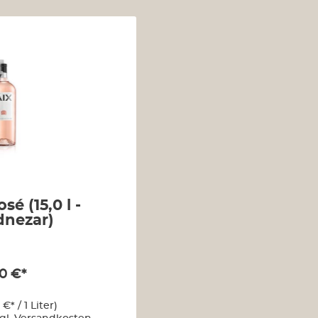
sé (15,0 l -
nezar)
0 €*
€* / 1 Liter)