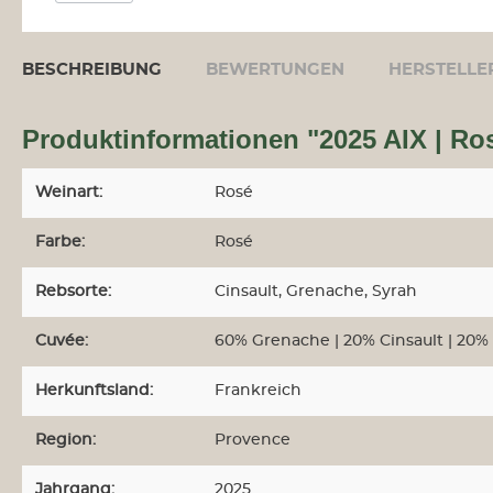
Larmandier-Bernier
Languedoc-Roussillion
BESCHREIBUNG
BEWERTUNGEN
HERSTELLE
Châteaux Gilbert &
Gaillard
Produktinformationen "2025 AIX | Rosé
Producteurs Réunis
Cébazan
Grand C
Weinart:
Rosé
Loire
Farbe:
Rosé
Bouvet-Ladubay
Provence
Rebsorte:
Cinsault
, Grenache
, Syrah
Maison Saint AIX
Cuvée:
60% Grenache | 20% Cinsault | 20%
Domaine d`Eole
Rhône
Herkunftsland:
Frankreich
Dauvergne & Ranvier
Süd-West
Region:
Provence
Plaimont
Jahrgang:
2025